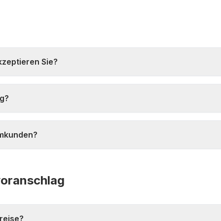
zeptieren Sie?
ig?
mmkunden?
voranschlag
reise?