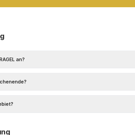
ng
TRAGEL an?
ochenende?
ebiet?
ung